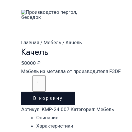
Перейти
Количество
к
товара
содержимому
Качель
Главная
/
Мебель
/ Качель
Качель
50000
₽
Мебель из металла от производителя F3DF
В корзину
Артикул:
KMP-24.007
Категория:
Мебель
Описание
Характеристики